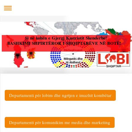
Si në kohën e Gjergj Kastriotit Skenderbe!
BASHKIMI SHPIRTËROR I SHQIPTARËVE NË BOTË!
Departamenti për lobim dhe ngrtjen e imazhit kombëtar
Departamenti për komunikim me media dhe marketing