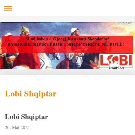
Si në kohën e Gjergj Kastriotit Skenderbe!
BASHKIMI SHPIRTËROR I SHQIPTARËVE NË BOTË!
Lobi Shqiptar
Lobi Shqiptar
20. Mai 2021