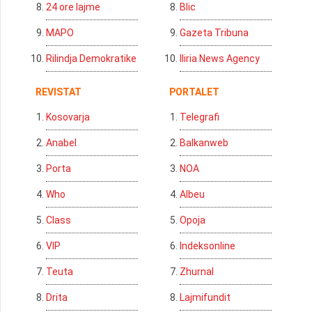
24 ore lajme
Blic
MAPO
Gazeta Tribuna
Rilindja Demokratike
Iliria News Agency
REVISTAT
PORTALET
Kosovarja
Telegrafi
Anabel
Balkanweb
Porta
NOA
Who
Albeu
Class
Opoja
VIP
Indeksonline
Teuta
Zhurnal
Drita
Lajmifundit