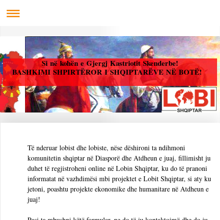
Si në kohën e Gjergj Kastriotit Skenderbe!
BASHKIMI SHPIRTËROR I SHQIPTARËVE NË BOTË!
Të nderuar lobist dhe lobiste, nëse dëshironi ta ndihmoni
komunitetin shqiptar në Diasporë dhe Atdheun e juaj, fillimisht ju
duhet të regjistroheni online në Lobin Shqiptar, ku do të pranoni
informatat në vazhdimësi mbi projektet e Lobit Shqiptar, si aty ku
jetoni, poashtu projekte ekonomike dhe humanitare në Atdheun e
juaj!
Pasi ta mbushni këtë formular, ne do të ju kontaktojmë dhe do ju