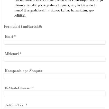
informojmë edhe për angazhimet e juaja, në çfar fushe do të
mundë të angazhoheshit. ( biznes, kultur, humanizëm, apo
politikë).
Formulari i anëtarësisë:
Emri
*
Mbiemri
*
Kompania apo Shoqata:
E-Mail-Adresse:
*
Telefon/Fax:
*