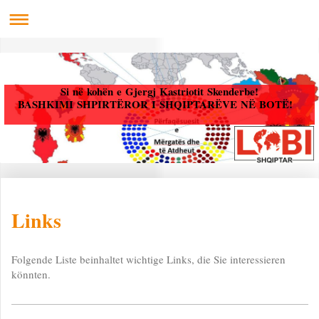
Si në kohën e Gjergj Kastriotit Skenderbe!
BASHKIMI SHPIRTËROR I SHQIPTARËVE NË BOTË!
Links
Folgende Liste beinhaltet wichtige Links, die Sie interessieren
könnten.