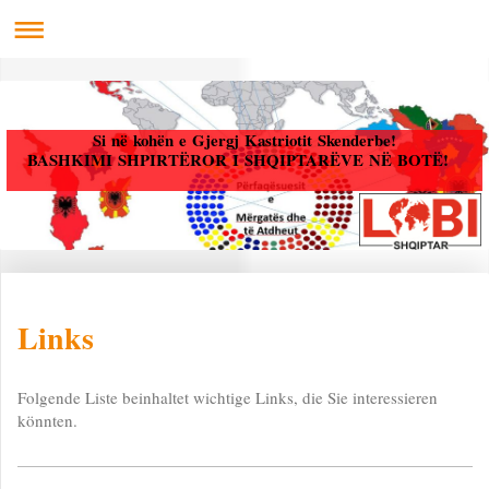
Si në kohën e Gjergj Kastriotit Skenderbe!
BASHKIMI SHPIRTËROR I SHQIPTARËVE NË BOTË!
Links
Folgende Liste beinhaltet wichtige Links, die Sie interessieren
könnten.