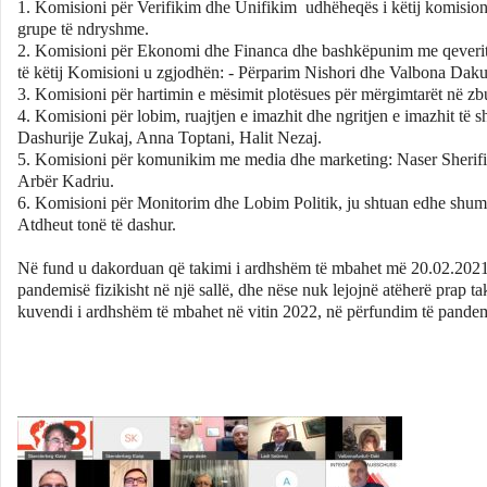
1. Komisioni për Verifikim dhe Unifikim udhëheqës i këtij komisio
grupe të ndryshme.
2. Komisioni për Ekonomi dhe Financa dhe bashkëpunim me qeveritë 
të këtij Komisioni u zgjodhën: - Përparim Nishori dhe Valbona Daku
3. Komisioni për hartimin e mësimit plotësues për mërgimtarët në zbu
4. Komisioni për lobim, ruajtjen e imazhit dhe ngritjen e imazhit të 
Dashurije Zukaj, Anna Toptani, Halit Nezaj.
5. Komisioni për komunikim me media dhe marketing: Naser Sherifi,
Arbër Kadriu.
6. Komisioni për Monitorim dhe Lobim Politik, ju shtuan edhe shumë a
Atdheut tonë të dashur.
Në fund u dakorduan që takimi i ardhshëm të mbahet më 20.02.2021, n
pandemisë fizikisht në një sallë, dhe nëse nuk lejojnë atëherë prap 
kuvendi i ardhshëm të mbahet në vitin 2022, në përfundim të pandemi