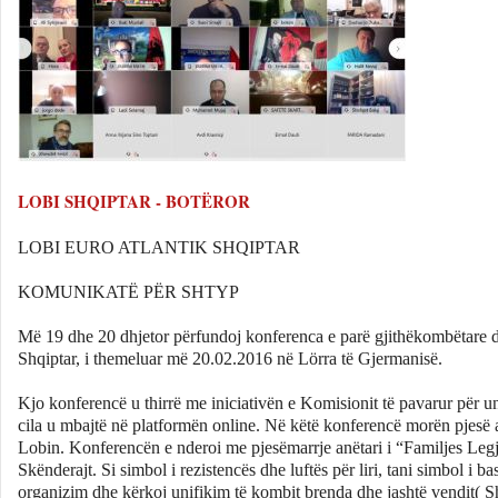
LOBI SHQIPTAR - BOTËROR
LOBI EURO ATLANTIK SHQIPTAR
KOMUNIKATË PËR SHTYP
Më 19 dhe 20 dhjetor përfundoj konferenca e parë gjithëkombëtare dy
Shqiptar, i themeluar më 20.02.2016 në Lörra të Gjermanisë.
Kjo konferencë u thirrë me iniciativën e Komisionit të pavarur për 
cila u mbajtë në platformën online. Në këtë konferencë morën pjesë a
Lobin. Konferencën e nderoi me pjesëmarrje anëtari i “Familjes Legjen
Skënderajt. Si simbol i rezistencës dhe luftës për liri, tani simbol i 
organizim dhe kërkoj unifikim të kombit brenda dhe jashtë vendit( 