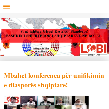
Si në kohën e Gjergj Kastriotit Skenderbe!
BASHKIMI SHPIRTËROR I SHQIPTARËVE NË BOTË!
Mbahet konferenca për unifikimin
e diasporës shqiptare!