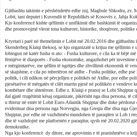
Gjithashtu takimin e përshëndetën edhe znj, Magbule Shkodra, zv. Mini
Lobit, tani deputet i Kuvendit të Republikës së Kosovës z. Jahja Kok
Kjo konferencë kishte qëllimin e unifikimit dhe bashkimit të organi
dhe promovojmë vlerat tona kulturore, historike, shoqërore, politik
Kryetari i parë në themelimin e Lobit më 20.02.2016 dhe gjithashtu i 
Skenderbeg Klaiqi theksoj, se kjo organizatë u krijua me qëllimin e 
lobingun në katër fusha si ato: - Fusha kulturore, e cila ka të bëjë më
fëmijëve të diasporës - Fusha ekonomike, angazhohet për investime 
e mërgimtarëve, me qëllim të ngritjes dhe zhvillimit ekonomik të ven
së skajshme, e cila po mbretëron në atdhe - Fusha politike, edhe pse 
politik, i cili ndikon në përcjelljen e politikës në Atdhe, por edhe p
pjesëtarëve të mërgatës të cilët marrin pjesë në politikën e vendeve
kombëtare dhe shtetërore. Edhe z. Klaiqi e pranoj se Lobi Shqiptar që
dal gjatë rrugëtimit kësaj organizate, pikërisht nga disa persona, të
u thirrur në emër të Lobit Euro-Atlantik Shqiptar dhe duke përdorur 
evidentuar disa persona nga Norvegjia, nga Greqia dhe disa nga Gj
Shqiptar, por edhe në vazhdimësi mundohen të paraqiten si Lob i rregul
dhe të vazhdojnë me platformën e paraqitur, qysh më 20.02.2020 gjë q
demokratike.
Nga kjo konferencë dy ditore, me aprovimin e të pranishmëve u kri