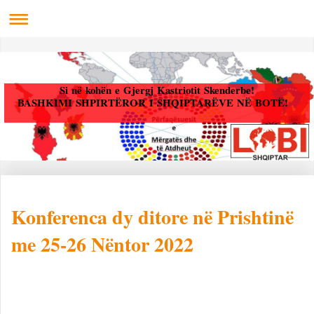
Si në kohën e Gjergj Kastriotit Skenderbe!
BASHKIMI SHPIRTËROR I SHQIPTARËVE NË BOTË!
Konferenca dy ditore në Prishtinë
me 25-26 Nëntor 2022