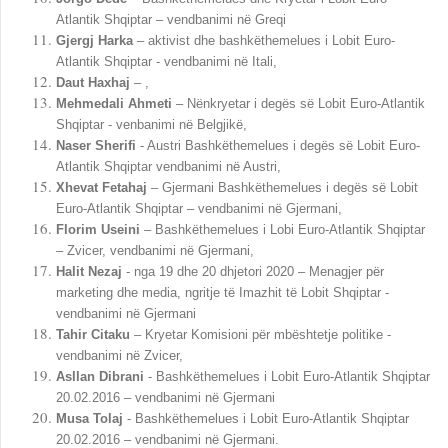
Atlantik Shqiptar – vendbanimi në Greqi
Gjergj Harka
– aktivist dhe bashkëthemelues i Lobit Euro-
Atlantik Shqiptar - vendbanimi në Itali,
Daut Haxhaj
– ,
Mehmedali Ahmeti
– Nënkryetar i degës së Lobit Euro-Atlantik
Shqiptar - venbanimi në Belgjikë,
Naser Sherifi
- Austri Bashkëthemelues i degës së Lobit Euro-
Atlantik Shqiptar vendbanimi në Austri,
Xhevat Fetahaj
– Gjermani Bashkëthemelues i degës së Lobit
Euro-Atlantik Shqiptar – vendbanimi në Gjermani,
Florim Useini
– Bashkëthemelues i Lobi Euro-Atlantik Shqiptar
– Zvicer, vendbanimi në Gjermani,
Halit Nezaj
- nga 19 dhe 20 dhjetori 2020 – Menagjer për
marketing dhe media, ngritje të Imazhit të Lobit Shqiptar -
vendbanimi në Gjermani
Tahir Citaku
– Kryetar Komisioni për mbështetje politike -
vendbanimi në Zvicer,
Asllan Dibrani
- Bashkëthemelues i Lobit Euro-Atlantik Shqiptar
20.02.2016 – vendbanimi në Gjermani
Musa Tolaj
- Bashkëthemelues i Lobit Euro-Atlantik Shqiptar
20.02.2016 – vendbanimi në Gjermani.