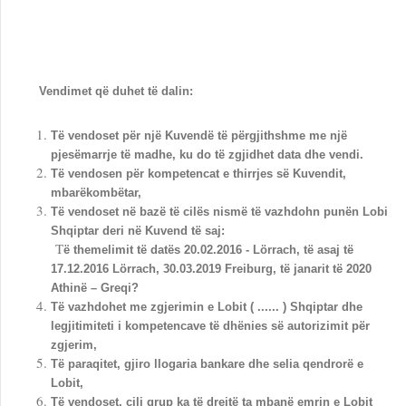
Vendimet që duhet të dalin:
Të vendoset për një Kuvendë të përgjithshme me një
pjesëmarrje të madhe, ku do të zgjidhet data dhe vendi.
Të vendosen për kompetencat e thirrjes së Kuvendit,
mbarëkombëtar,
Të vendoset në bazë të cilës nismë të vazhdohn punën Lobi
Shqiptar deri në Kuvend të saj:
T
ë themelimit të datës 20.02.2016 - Lörrach, të asaj të
17.12.2016 Lörrach, 30.03.2019 Freiburg, të janarit të 2020
Athinë – Greqi?
Të vazhdohet me zgjerimin e Lobit ( ...... ) Shqiptar dhe
legjitimiteti i kompetencave të dhënies së autorizimit për
zgjerim,
Të paraqitet, gjiro llogaria bankare dhe selia qendrorë e
Lobit,
Të vendoset, cili grup ka të drejtë ta mbanë emrin e Lobit