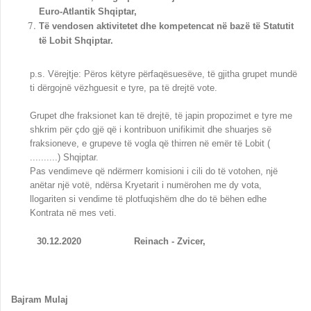
Euro-Atlantik Shqiptar,
Të vendosen aktivitetet dhe kompetencat në bazë të Statutit
të Lobit Shqiptar.
p.s. Vërejtje: Përos këtyre përfaqësuesëve, të gjitha grupet mundë
ti dërgojnë vëzhguesit e tyre, pa të drejtë vote.
Grupet dhe fraksionet kan të drejtë, të japin propozimet e tyre me
shkrim për çdo gjë që i kontribuon unifikimit dhe shuarjes së
fraksioneve, e grupeve të vogla që thirren në emër të Lobit (
..........) Shqiptar.
Pas vendimeve që ndërmerr komisioni i cili do të votohen, një
anëtar një votë, ndërsa Kryetarit i numërohen me dy vota,
llogariten si vendime të plotfuqishëm dhe do të bëhen edhe
Kontrata në mes veti.
30.12.2020 Reinach - Zvicer,
Bajram Mulaj