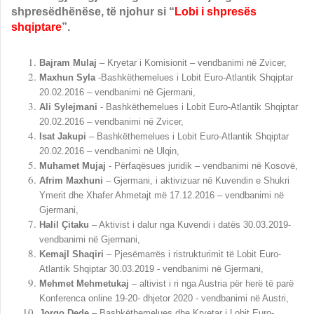
shpresëdhënëse, të njohur si “
Lobi i shpresës
shqiptare
”.
Bajram Mulaj
– Kryetar i Komisionit – vendbanimi në Zvicer,
Maxhun Syla
-Bashkëthemelues i Lobit Euro-Atlantik Shqiptar
20.02.2016 – vendbanimi në Gjermani,
Ali Sylejmani
- Bashkëthemelues i Lobit Euro-Atlantik Shqiptar
20.02.2016 – vendbanimi në Zvicer,
Isat Jakupi
– Bashkëthemelues i Lobit Euro-Atlantik Shqiptar
20.02.2016 – vendbanimi në Ulqin,
Muhamet Mujaj
- Përfaqësues juridik – vendbanimi në Kosovë,
Afrim Maxhuni
– Gjermani, i aktivizuar në Kuvendin e Shukri
Ymerit dhe Xhafer Ahmetajt më 17.12.2016 – vendbanimi në
Gjermani,
Halil Çitaku
– Aktivist i dalur nga Kuvendi i datës 30.03.2019-
vendbanimi në Gjermani,
Kemajl Shaqiri
– Pjesëmarrës i ristrukturimit të Lobit Euro-
Atlantik Shqiptar 30.03.2019 - vendbanimi në Gjermani,
Mehmet Mehmetukaj
– altivist i ri nga Austria për herë të parë
Konferenca online 19-20- dhjetor 2020 - vendbanimi në Austri,
Jorgo Dede
– Bashkëthemelues dhe Kryetar i Lobit Euro-