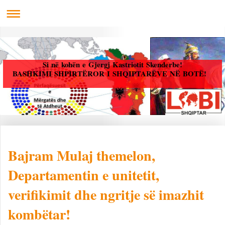
Si në kohën e Gjergj Kastriotit Skenderbe!
BASHKIMI SHPIRTËROR I SHQIPTARËVE NË BOTË!
Bajram Mulaj themelon,
Departamentin e unitetit,
verifikimit dhe ngritje së imazhit
kombëtar!